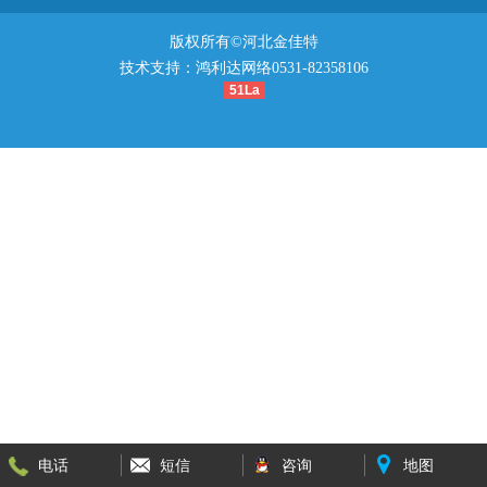
版权所有©河北金佳特
技术支持：鸿利达网络0531-82358106
51La
电话
短信
咨询
地图