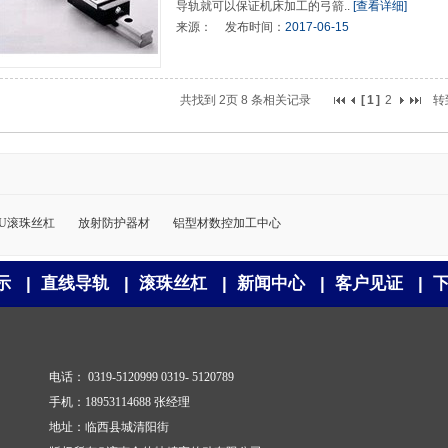
导轨就可以保证机床加工的弓箭..
[查看详细]
来源：
发布时间：
2017-06-15
共找到
2页
8
条相关记录
[
1
]
2
转
FU滚珠丝杠
放射防护器材
铝型材数控加工中心
示
|
直线导轨
|
滚珠丝杠
|
新闻中心
|
客户见证
|
电话： 0319-5120999 0319- 5120789
手机：18953114688 张经理
地址：临西县城清阳街