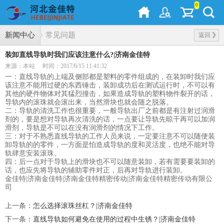
0
新闻中心
常见问题
返回
装卸直线导轨时我们应该注意什么?|济南金佳特
来源：本站
时间：2017/6/15 11:41:32
一：
直线导轨
的上端及侧部都是塑料的零件组成的，在装卸时我们应
该注意不能用过硬的东西锤击，装卸成功后在测试运行时，不可以有
其他的硬件物体对其猛烈撞击，如果造成导轨的塑料物件裂开的话，
导轨内的滚珠就会滚出来，当然滑块也就会随之脱落。
二：导轨的清洗工作也很重要，一般导轨出厂之前都是有注射过润滑
剂的，要是想对导轨再次清洗的话，一点要让导轨先晾干再可以加润
滑剂，导轨是不可以在没有润滑剂的情况下工作。
三：对于不熟悉
直线导轨
的工作人员来说，一定要注意不可以随便装
卸导轨的的零件，一方面是怕造成导轨的度和灵活度，也绝不能对导
轨肆意安装滚珠。
四：后一点对于导轨上的滑块也不可以随意装卸，若有需要要装卸的
话，也应先将导轨的辅助零件对正，后再对导轨进行装卸。
金佳特|济南金佳特|济南金佳特精密传动|济南金佳特精密传动有限公
司
上一条
：
怎么选择滚珠丝杠？|济南金佳特
下一条
：
直线导轨如何避免在使用的过程中生锈？|济南金佳特