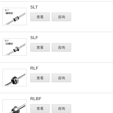
SLT
查看
咨询
SLF
查看
咨询
RLF
查看
咨询
RLBF
查看
咨询